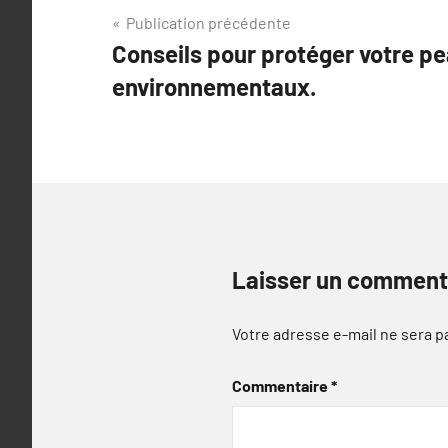
Navigation
Publication précédente
Conseils pour protéger votre 
de
environnementaux.
l’article
Laisser un comment
Votre adresse e-mail ne sera p
Commentaire
*