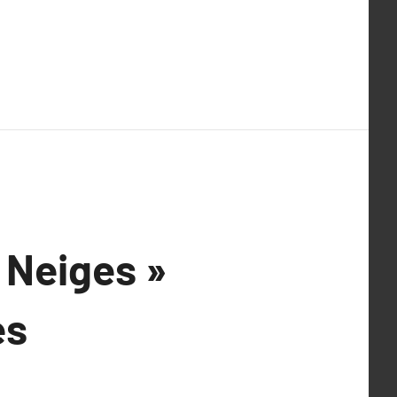
 Neiges »
es