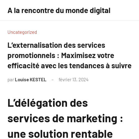
Aller
A la rencontre du monde digital
au
contenu
Uncategorized
L’externalisation des services
promotionnels : Maximisez votre
efficacité avec les tendances à suivre
par
Louise KESTEL
février 13, 2024
Aucun
commentaire
L’délégation des
services de marketing :
une solution rentable