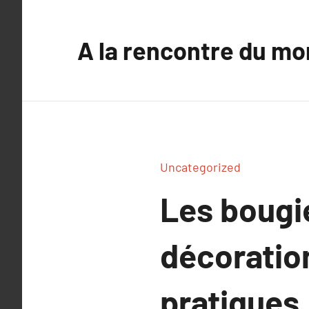
Aller
au
A la rencontre du mo
contenu
Uncategorized
Les bougie
décoration
pratiques.