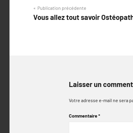
Navigation
Publication précédente
Vous allez tout savoir Ostéopat
de
l’article
Laisser un comment
Votre adresse e-mail ne sera p
Commentaire
*