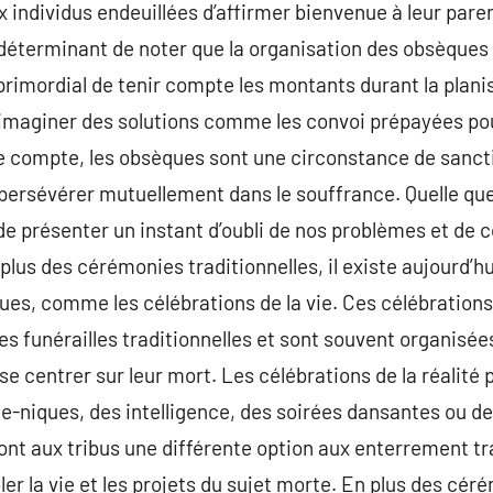
x individus endeuillées d’affirmer bienvenue à leur par
st déterminant de noter que la organisation des obsèques
 primordial de tenir compte les montants durant la plan
imaginer des solutions comme les convoi prépayées pour
e compte, les obsèques sont une circonstance de sanctif
 persévérer mutuellement dans le souffrance. Quelle que
 de présenter un instant d’oubli de nos problèmes et de 
lus des cérémonies traditionnelles, il existe aujourd’hu
es, comme les célébrations de la vie. Ces célébrations 
es funérailles traditionnelles et sont souvent organisées 
e centrer sur leur mort. Les célébrations de la réalité 
que-niques, des intelligence, des soirées dansantes ou
sont aux tribus une différente option aux enterrement tr
er la vie et les projets du sujet morte. En plus des cér