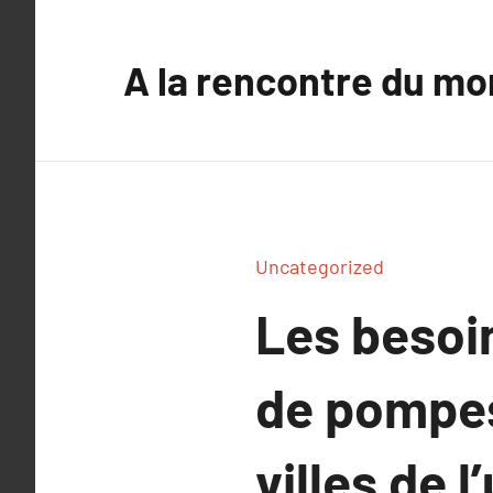
Aller
au
A la rencontre du mo
contenu
Uncategorized
Les besoi
de pompes
villes de l