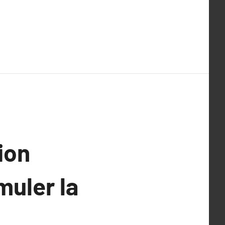
ion
muler la