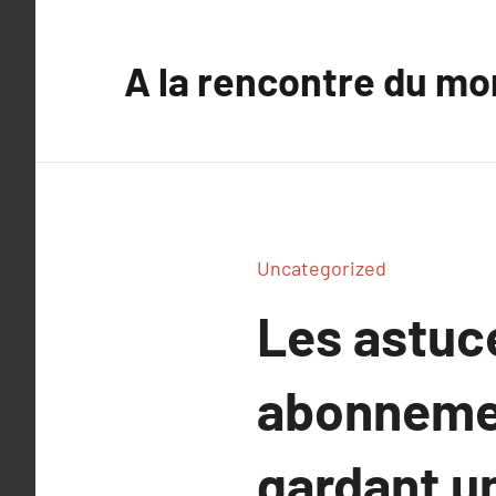
Aller
au
A la rencontre du mo
contenu
Uncategorized
Les astuce
abonnemen
gardant u