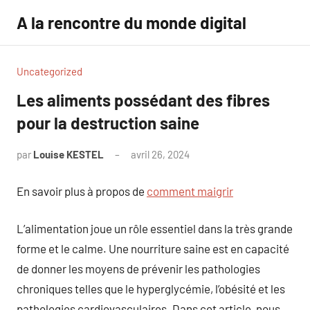
Aller
A la rencontre du monde digital
au
contenu
Uncategorized
Les aliments possédant des fibres
pour la destruction saine
par
Louise KESTEL
avril 26, 2024
Aucun
commentaire
En savoir plus à propos de
comment maigrir
L’alimentation joue un rôle essentiel dans la très grande
forme et le calme. Une nourriture saine est en capacité
de donner les moyens de prévenir les pathologies
chroniques telles que le hyperglycémie, l’obésité et les
pathologies cardiovasculaires. Dans cet article, nous