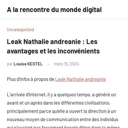
Aller
A la rencontre du monde digital
au
contenu
Uncategorized
Leak Nathalie andreanie : Les
avantages et les inconvénients
par
Louise KESTEL
mars 15, 2024
Aucun
commentaire
Plus d’infos à propos de
Leak Nathalie andreanie
L’arrivée d’Internet, il y a quelques temps, a généré un
avant et un après dans les différentes civilisations,
principalement parce qu’elle a ouvert la direction à un
nouveau moyen de communication entre des individus
qui n’avaient pas forcément besoin d’être dans la même