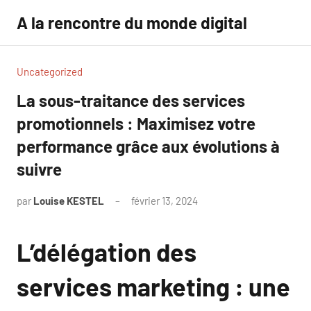
Aller
A la rencontre du monde digital
au
contenu
Uncategorized
La sous-traitance des services
promotionnels : Maximisez votre
performance grâce aux évolutions à
suivre
par
Louise KESTEL
février 13, 2024
Aucun
commentaire
L’délégation des
services marketing : une