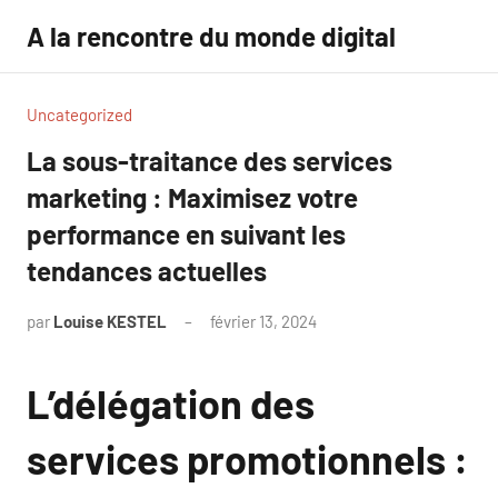
Aller
A la rencontre du monde digital
au
contenu
Uncategorized
La sous-traitance des services
marketing : Maximisez votre
performance en suivant les
tendances actuelles
par
Louise KESTEL
février 13, 2024
Aucun
commentaire
L’délégation des
services promotionnels :