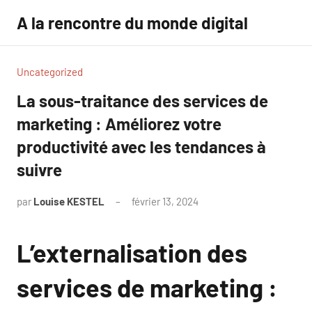
Aller
A la rencontre du monde digital
au
contenu
Uncategorized
La sous-traitance des services de
marketing : Améliorez votre
productivité avec les tendances à
suivre
par
Louise KESTEL
février 13, 2024
Aucun
commentaire
L’externalisation des
services de marketing :