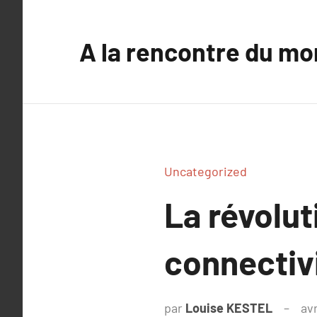
Aller
au
A la rencontre du mo
contenu
Uncategorized
La révolut
connectivi
par
Louise KESTEL
avr