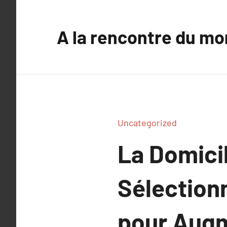
Aller
au
A la rencontre du mo
contenu
Uncategorized
La Domicil
Sélection
pour Augm