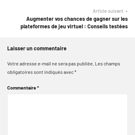
l’article
Article suivant
Augmenter vos chances de gagner sur les
plateformes de jeu virtuel : Conseils testées
Laisser un commentaire
Votre adresse e-mail ne sera pas publiée.
Les champs
obligatoires sont indiqués avec
*
Commentaire
*