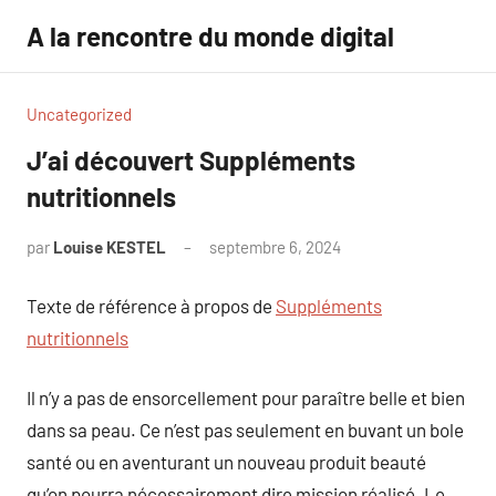
Aller
A la rencontre du monde digital
au
contenu
Uncategorized
J’ai découvert Suppléments
nutritionnels
par
Louise KESTEL
septembre 6, 2024
Aucun
commentaire
Texte de référence à propos de
Suppléments
nutritionnels
Il n’y a pas de ensorcellement pour paraître belle et bien
dans sa peau. Ce n’est pas seulement en buvant un bole
santé ou en aventurant un nouveau produit beauté
qu’on pourra nécessairement dire mission réalisé. Le