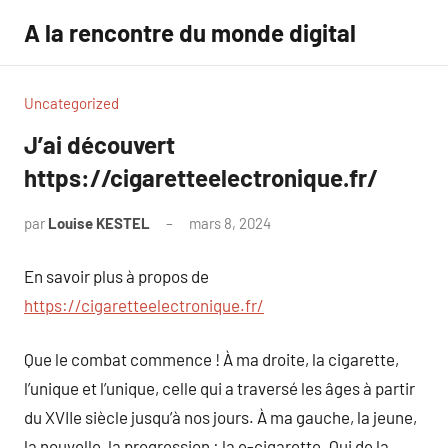
Aller
A la rencontre du monde digital
au
contenu
Uncategorized
J’ai découvert
https://cigaretteelectronique.fr/
par
Louise KESTEL
mars 8, 2024
Aucun
commentaire
En savoir plus à propos de
https://cigaretteelectronique.fr/
Que le combat commence ! À ma droite, la cigarette,
l’unique et l’unique, celle qui a traversé les âges à partir
du XVIIe siècle jusqu’à nos jours. À ma gauche, la jeune,
la nouvelle, la progression : la e-cigarette. Qui de la