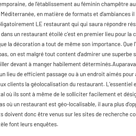
emporaine, de l’établissement au féminin champêtre au
a Méditerranée, en matière de formats et d’ambiances il 
bligatoirement LE restaurant qui qui saura répondre ré
a dans un restaurant étoilé c’est en premier lieu pour la
ue la décoration a tout de même son importance. Que l
pas, on est malgré tout content d’admirer une superbe s
iller devant à manger habilement déterminés.Auparavant,
un lieu de efficient passage ou à un endroit aimés pour 
 clients la géolocalisation du restaurant. L’essentiel e
tal où ils sont à même de le solliciter facilement et dés
e cas où un restaurant est géo-localisable, il aura plus d’
nts doivent donc être venus sur les sites de recherche
tèle font leurs enquêtes.