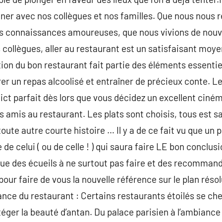
ner avec nos collègues et nos familles. Que nous nous 
des connaissances amoureuses, que nous vivions de nouv
 collègues, aller au restaurant est un satisfaisant mo
ction du bon restaurant fait partie des éléments essenti
er un repas alcoolisé et entraîner de précieux conte. Le
dict parfait dès lors que vous décidez un excellent ciné
 amis au restaurant. Les plats sont choisis, tous est sat
 toute autre courte histoire … Il y a de ce fait vu que un 
de celui ( ou de celle ! ) qui saura faire LE bon conclusi
gue des écueils à ne surtout pas faire et des recomman
our faire de vous la nouvelle référence sur le plan réso
mbiance du restaurant : Certains restaurants étoilés se 
téger la beauté d’antan. Du palace parisien à l’ambiance