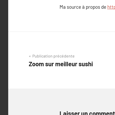
Ma source à propos de
htt
Navigation
Publication précédente
Zoom sur meilleur sushi
de
l’article
Laisser un comment