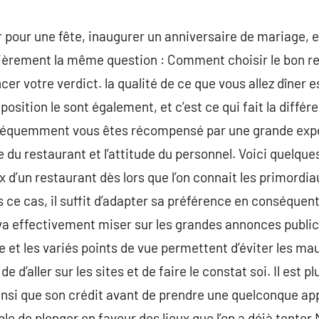
 pour une fête, inaugurer un anniversaire de mariage, ex
èrement la même question : Comment choisir le bon re
ncer votre verdict. la qualité de ce que vous allez dîner 
position le sont également, et c’est ce qui fait la diff
 fréquemment vous êtes récompensé par une grande expé
du restaurant et l’attitude du personnel. Voici quelques
ix d’un restaurant dès lors que l’on connait les primordi
 ce cas, il suffit d’adapter sa préférence en conséquent
 va effectivement miser sur les grandes annonces publici
 et les variés points de vue permettent d’éviter les mau
e d’aller sur les sites et de faire le constat soi. Il est p
insi que son crédit avant de prendre une quelconque app
le de plonger en faveur des lieux que l’on a déjà tenter.