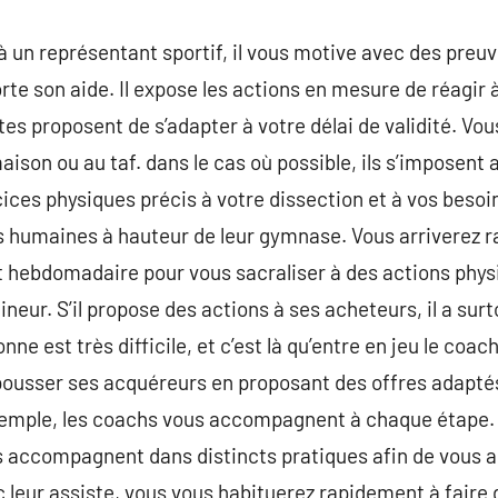
 un représentant sportif, il vous motive avec des preuve
rte son aide. Il expose les actions en mesure de réagir 
s proposent de s’adapter à votre délai de validité. Vou
aison ou au taf. dans le cas où possible, ils s’imposent
es physiques précis à votre dissection et à vos besoins.
 humaines à hauteur de leur gymnase. Vous arriverez 
 hebdomadaire pour vous sacraliser à des actions ph
aineur. S’il propose des actions à ses acheteurs, il a sur
e est très difficile, et c’est là qu’entre en jeu le coach
pousser ses acquéreurs en proposant des offres adaptés 
xemple, les coachs vous accompagnent à chaque étape.
s accompagnent dans distincts pratiques afin de vous ai
 leur assiste, vous vous habituerez rapidement à faire d