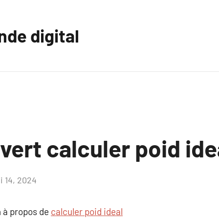
nde digital
uvert calculer poid ide
i 14, 2024
Aucun
commentaire
 à propos de
calculer poid ideal