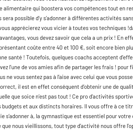
ue alimentaire qui boostera vos compétences tout en re
ous sera possible d’y s’adonner à différentes activités s
ous apprécierez vous vicier à toutes vos techniques !d
avantages, vous devez savoir que cela a un prix ! En eff
eprésentant coûte entre 40 et 100 €, soit encore bien pl
onne santé ! Toutefois, quelques coachs acceptent d’ef
vez l’une de vos amies afin de partager les frais ! pour f
us ne vous sentez pas à l’aise avec celui que vous posse
rrect, il est en effet conséquent d’obtenir une de quali
lle que soice n’est pas tout ! Ce pro d’activités sporti
s budgets et aux distincts horaires. Il vous offre à ce titre
ie s’adonner à, la gymnastique est essentiel pour votre 
que nous vieillissons, tout type d’activité nous offre l