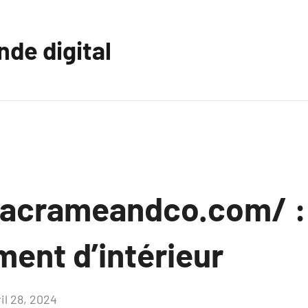
nde digital
macrameandco.com/ :
nt d’intérieur
il 28, 2024
Aucun