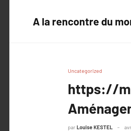
Aller
au
A la rencontre du mo
contenu
Uncategorized
https://
Aménageme
par
Louise KESTEL
avr