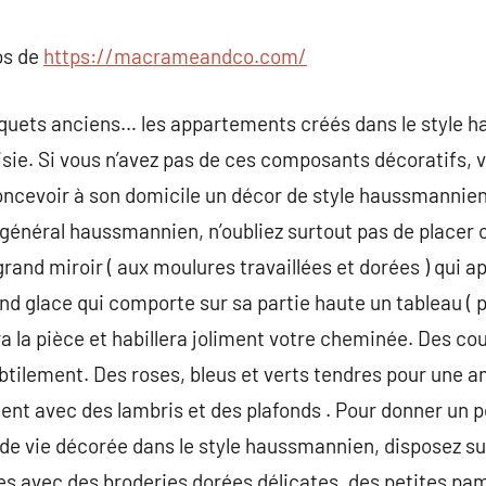
commentaire
os de
https://macrameandco.com/
quets anciens… les appartements créés dans le style 
isie. Si vous n’avez pas de ces composants décoratifs, vou
 concevoir à son domicile un décor de style haussmannie
général haussmannien, n’oubliez surtout pas de placer 
nd miroir ( aux moulures travaillées et dorées ) qui app
and glace qui comporte sur sa partie haute un tableau (
a la pièce et habillera joliment votre cheminée. Des co
tilement. Des roses, bleus et verts tendres pour une a
nt avec des lambris et des plafonds . Pour donner un pet
 de vie décorée dans le style haussmannien, disposez s
s avec des broderies dorées délicates, des petites pam