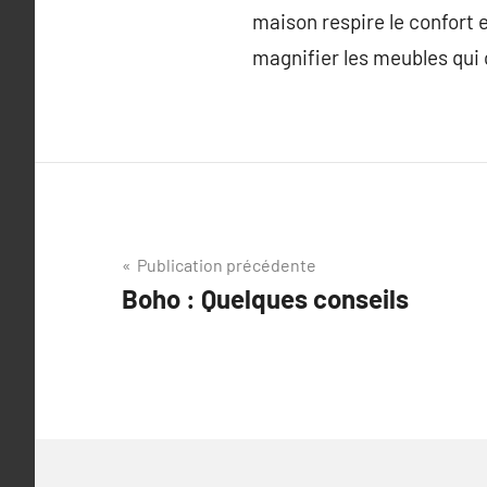
maison respire le confort e
magnifier les meubles qui
Navigation
Publication précédente
Boho : Quelques conseils
de
l’article