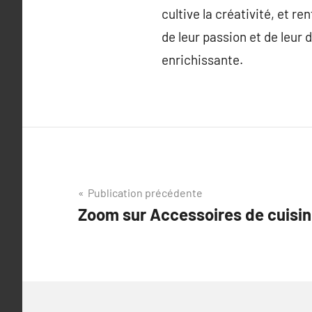
cultive la créativité, et 
de leur passion et de leur
enrichissante.
Navigation
Publication précédente
Zoom sur Accessoires de cuisi
de
l’article