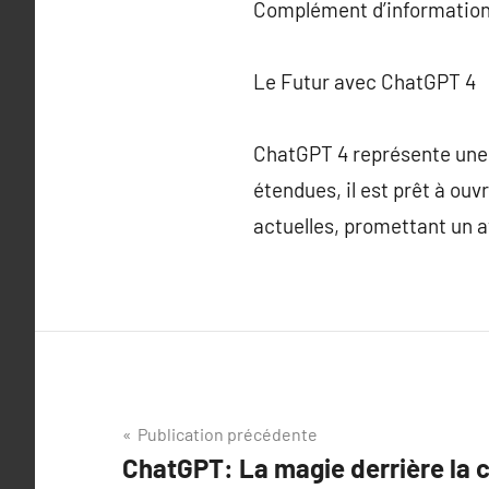
Complément d’information
Le Futur avec ChatGPT 4
ChatGPT 4 représente une é
étendues, il est prêt à ouv
actuelles, promettant un av
Navigation
Publication précédente
ChatGPT: La magie derrière la 
de