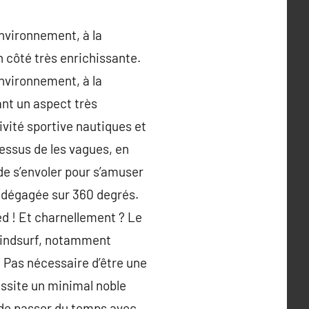
environnement, à la
n côté très enrichissante.
environnement, à la
ant un aspect très
ivité sportive nautiques et
ssus de les vagues, en
de s’envoler pour s’amuser
nt dégagée sur 360 degrés.
ed ! Et charnellement ? Le
e windsurf, notamment
. Pas nécessaire d’être une
essite un minimal noble
 de passer du temps avec