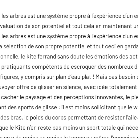
 les arbres est une système propre à l’expérience d’un 
évaluation de son potentiel et tout cela en maintenant u
 les arbres est une système propre à l’expérience d’un 
a sélection de son propre potentiel et tout ceci en gard
onnelle, le kite ferrand sans doute les émotions des act
x pratiquants compétents de escroquer des nombreux de
igures, y compris sur plan d’eau plat ! Mais pas besoin 
louvoyer offre de glisser en silence, avec idée totaleme
cacher le paysage et des perceptions innovantes, le pi
eant des sports de glisse : il est moins sollicitant que l
es bras, le poids du corps permettant de résister l’aile
que le Kite n’en reste pas moins un sport totale qui néc
s on a de moins en moins le temps ou même l’occasion