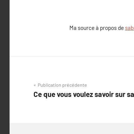
Ma source à propos de
sab
Navigation
Publication précédente
Ce que vous voulez savoir sur sa
de
l’article