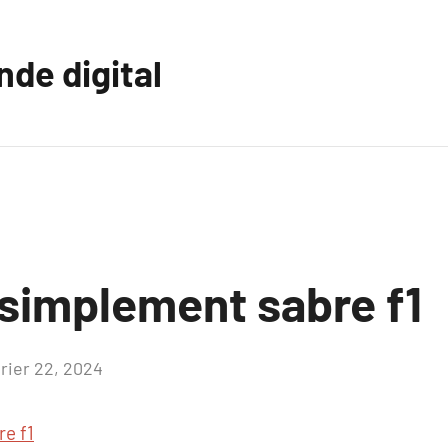
nde digital
 simplement sabre f1
vrier 22, 2024
Aucun
commentaire
re f1