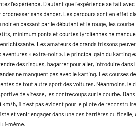
tez l’expérience. D’autant que l’expérience se fait avec
ur progresser sans danger. Les parcours sont en effet cl
u noir en passant par le débutant et le rouge, les courbe 
s petits, minimum ponts et courtes tyroliennes ne manque
 enrichissante. Les amateurs de grands frissons peuve
es aventures « extra-noir ».Le principal gain du karting es
rendre des risques, bagarrer pour aller, introduire dans l
randes ne manquent pas avec le karting. Les courses de
rentes de tout autre sport des voitures. Néanmoins, le
 sportive de vitesse, les contrecoups sur le courbe. Dan
0 km/h, il n’est pas évident pour le pilote de reconstru
piste et venir engager dans une des barrières du ficelle, 
r lui-même.