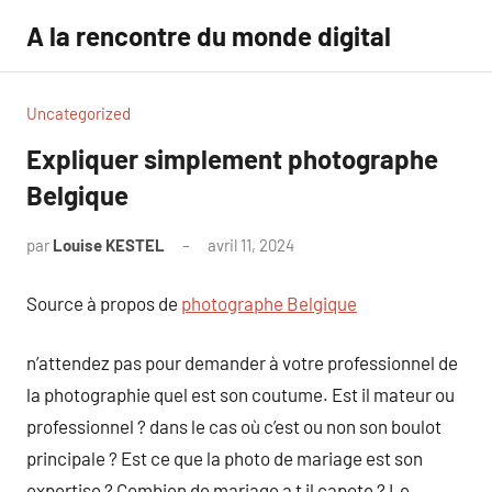
Aller
A la rencontre du monde digital
au
contenu
Uncategorized
Expliquer simplement photographe
Belgique
par
Louise KESTEL
avril 11, 2024
Aucun
commentaire
Source à propos de
photographe Belgique
n’attendez pas pour demander à votre professionnel de
la photographie quel est son coutume. Est il mateur ou
professionnel ? dans le cas où c’est ou non son boulot
principale ? Est ce que la photo de mariage est son
expertise ? Combien de mariage a t il capote ? Le