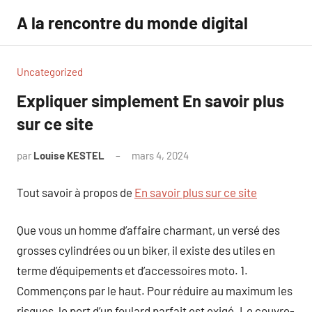
Aller
A la rencontre du monde digital
au
contenu
Uncategorized
Expliquer simplement En savoir plus
sur ce site
par
Louise KESTEL
mars 4, 2024
Aucun
commentaire
Tout savoir à propos de
En savoir plus sur ce site
Que vous un homme d’affaire charmant, un versé des
grosses cylindrées ou un biker, il existe des utiles en
terme d’équipements et d’accessoires moto. 1.
Commençons par le haut. Pour réduire au maximum les
risques, le port d’un foulard parfait est exigé. Le couvre-