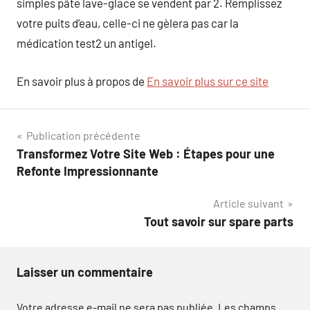
simples pâte lave-glace se vendent par 2. Remplissez
votre puits d’eau, celle-ci ne gèlera pas car la
médication test2 un antigel.
En savoir plus à propos de
En savoir plus sur ce site
Navigation
Publication précédente
Transformez Votre Site Web : Étapes pour une
de
Refonte Impressionnante
l’article
Article suivant
Tout savoir sur spare parts
Laisser un commentaire
Votre adresse e-mail ne sera pas publiée.
Les champs