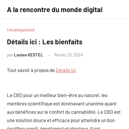
Aller
A la rencontre du monde digital
au
contenu
Uncategorized
Détails ici : Les bienfaits
par
Louise KESTEL
février 23, 2024
Aucun
commentaire
Tout savoir à propos de
Détails ici
Le CBD pour un meilleur bien-être au naturel. les
membres scientifique est dorénavant unanime quant
aux bénéfices sur le confort du cannabidiol. Le CBD est
une solution douce et efficace pour atteindre un bon
équilibre esprit, émotionnel et physique. Il est