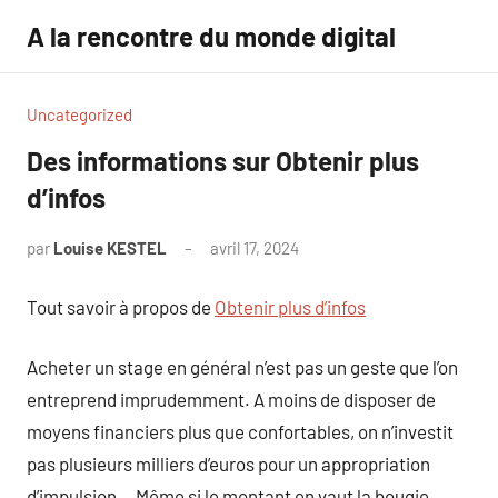
Aller
A la rencontre du monde digital
au
contenu
Uncategorized
Des informations sur Obtenir plus
d’infos
par
Louise KESTEL
avril 17, 2024
Aucun
commentaire
Tout savoir à propos de
Obtenir plus d’infos
Acheter un stage en général n’est pas un geste que l’on
entreprend imprudemment. A moins de disposer de
moyens financiers plus que confortables, on n’investit
pas plusieurs milliers d’euros pour un appropriation
d’impulsion… Même si le montant en vaut la bougie,