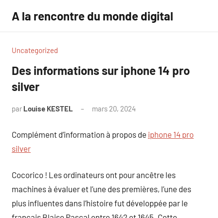
Aller
A la rencontre du monde digital
au
contenu
Uncategorized
Des informations sur iphone 14 pro
silver
par
Louise KESTEL
mars 20, 2024
Aucun
commentaire
Complément d’information à propos de
iphone 14 pro
silver
Cocorico ! Les ordinateurs ont pour ancêtre les
machines à évaluer et l’une des premières, l’une des
plus influentes dans l’histoire fut développée par le
français Blaise Pascal entre 1642 et 1645. Cette