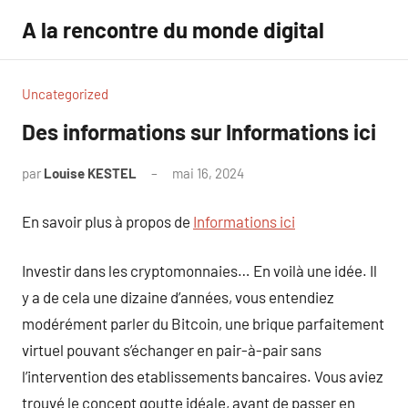
Aller
A la rencontre du monde digital
au
contenu
Uncategorized
Des informations sur Informations ici
par
Louise KESTEL
mai 16, 2024
Aucun
commentaire
En savoir plus à propos de
Informations ici
Investir dans les cryptomonnaies… En voilà une idée. Il
y a de cela une dizaine d’années, vous entendiez
modérément parler du Bitcoin, une brique parfaitement
virtuel pouvant s’échanger en pair-à-pair sans
l’intervention des etablissements bancaires. Vous aviez
trouvé le concept goutte idéale, avant de passer en