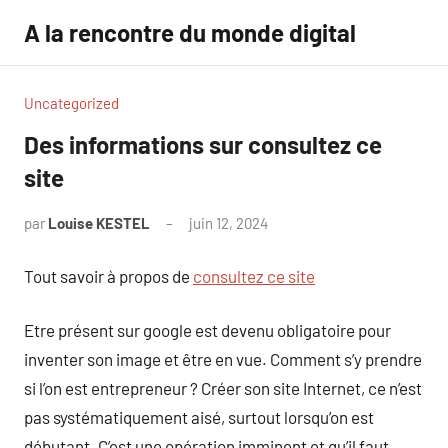
Aller
A la rencontre du monde digital
au
contenu
Uncategorized
Des informations sur consultez ce
site
par
Louise KESTEL
juin 12, 2024
Aucun
commentaire
Tout savoir à propos de
consultez ce site
Etre présent sur google est devenu obligatoire pour
inventer son image et être en vue. Comment s’y prendre
si l’on est entrepreneur ? Créer son site Internet, ce n’est
pas systématiquement aisé, surtout lorsqu’on est
débutant. C’est une opération imminent et qu’il faut