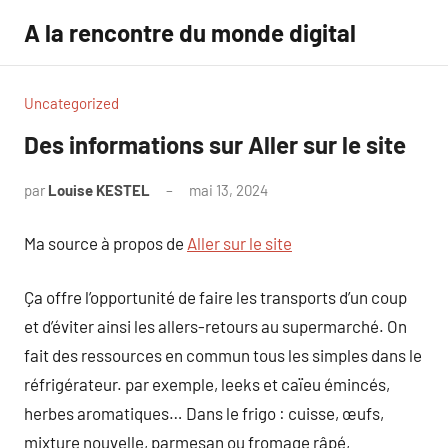
Aller
A la rencontre du monde digital
au
contenu
Uncategorized
Des informations sur Aller sur le site
par
Louise KESTEL
mai 13, 2024
Aucun
commentaire
Ma source à propos de
Aller sur le site
Ça offre l’opportunité de faire les transports d’un coup
et d’éviter ainsi les allers-retours au supermarché. On
fait des ressources en commun tous les simples dans le
réfrigérateur. par exemple, leeks et caïeu émincés,
herbes aromatiques… Dans le frigo : cuisse, œufs,
mixture nouvelle, parmesan ou fromage râpé,