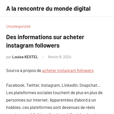
Aller
A la rencontre du monde digital
au
contenu
Uncategorized
Des informations sur acheter
instagram followers
par
Louise KESTEL
février 8, 2024
Aucun
commentaire
Source à propos de
acheter instagram followers
Facebook, Twitter, Instagram, LinkedIn, Snapchat…
Les plateformes sociales touchent de plus en plus de
personnes sur internet. Apparentées d’abord à un
hobbies, ces plateformes sont devenues de réels