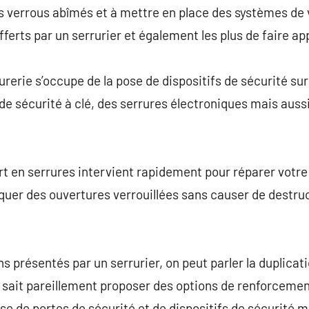
s verrous abîmés et à mettre en place des systèmes de v
fferts par un serrurier et également les plus de faire a
urerie s’occupe de la pose de dispositifs de sécurité sur 
e sécurité à clé, des serrures électroniques mais auss
rt en serrures intervient rapidement pour réparer votre
uer des ouvertures verrouillées sans causer de destruc
s présentés par un serrurier, on peut parler la duplicati
l sait pareillement proposer des options de renforcemen
e de portes de sécurité et de dispositifs de sécurité m