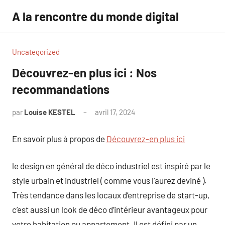
Aller
A la rencontre du monde digital
au
contenu
Uncategorized
Découvrez-en plus ici : Nos
recommandations
par
Louise KESTEL
avril 17, 2024
Aucun
commentaire
En savoir plus à propos de
Découvrez-en plus ici
le design en général de déco industriel est inspiré par le
style urbain et industriel ( comme vous l’aurez deviné ).
Très tendance dans les locaux d’entreprise de start-up,
c’est aussi un look de déco d’intérieur avantageux pour
votre habitation ou appartement. Il est défini par un