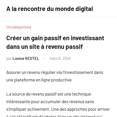
Aller
A la rencontre du monde digital
au
contenu
Uncategorized
Créer un gain passif en investissant
dans un site à revenu passif
par
Louise KESTEL
mars 8, 2024
Aucun
commentaire
Assurer un revenu régulier via l’investissement dans
une plateforme en ligne productive
La source de revenu passif est une technique
intéressante pour accumuler des revenus sans
s’impliquer activement. Une des approches pour arriver
à cet objectif est d’acheter dans un site internet qui