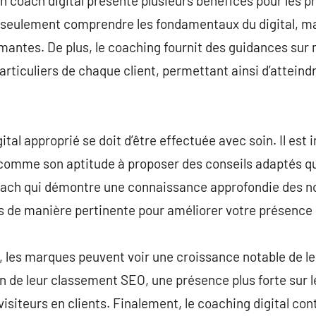
n coach digital présente plusieurs bénéfices pour les pr
n seulement comprendre les fondamentaux du digital, ma
rmantes. De plus, le coaching fournit des guidances sur
particuliers de chaque client, permettant ainsi d’atteind
ital approprié se doit d’être effectuée avec soin. Il est
 comme son aptitude à proposer des conseils adaptés q
ach qui démontre une connaissance approfondie des nou
ns de manière pertinente pour améliorer votre présence 
l, les marques peuvent voir une croissance notable de le
 de leur classement SEO, une présence plus forte sur l
isiteurs en clients. Finalement, le coaching digital co