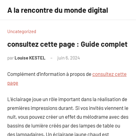
Aller
A la rencontre du monde digital
au
contenu
Uncategorized
consultez cette page : Guide complet
par
Louise KESTEL
juin 6, 2024
Aucun
commentaire
Complément d’information à propos de
consultez cette
page
L’éclairage joue un rôle important dans la réalisation de
premières impressions durant. Si vos invités viennent le
nuit, vous pouvez créer un effet du mélodrame avec des
bassins de lumière créés par des lampes de table ou
des lampadaires. Un éclairage jaune chaud est