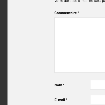
Votre adresse e-mail ne sera p
Commentaire
*
Nom
*
E-mail
*