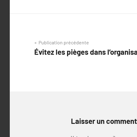
Navigation
Publication précédente
Évitez les pièges dans l’organi
de
l’article
Laisser un comment