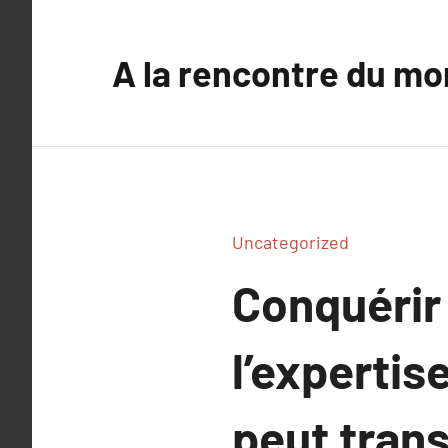
Aller
au
A la rencontre du mo
contenu
Uncategorized
Conquérir
l’expertis
peut tran