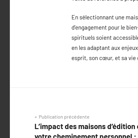
En sélectionnant une maison
d’engagement pour le bien
spirituels soient accessib
en les adaptant aux enjeux
esprit, son cœur, et sa vie
Navigation
Publication précédente
L’impact des maisons d’édition e
de
votre cheminement personnel : 