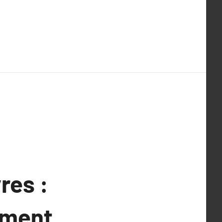
res :
ement.