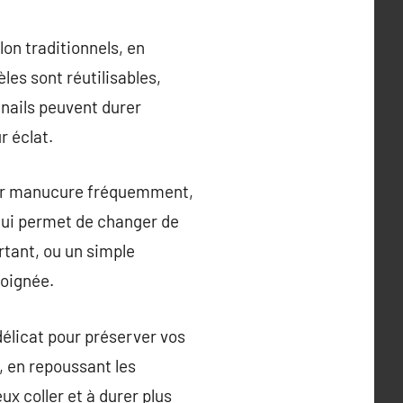
on traditionnels, en
les sont réutilisables,
 nails peuvent durer
r éclat.
leur manucure fréquemment,
 qui permet de changer de
rtant, ou un simple
soignée.
 délicat pour préserver vos
s, en repoussant les
ux coller et à durer plus