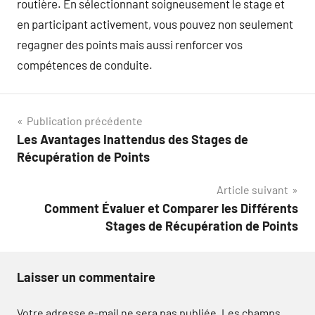
routière. En sélectionnant soigneusement le stage et
en participant activement, vous pouvez non seulement
regagner des points mais aussi renforcer vos
compétences de conduite.
Navigation
Publication précédente
Les Avantages Inattendus des Stages de
de
Récupération de Points
l’article
Article suivant
Comment Évaluer et Comparer les Différents
Stages de Récupération de Points
Laisser un commentaire
Votre adresse e-mail ne sera pas publiée.
Les champs