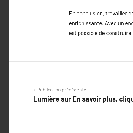
En conclusion, travailler
enrichissante. Avec un eng
est possible de construire
Navigation
Publication précédente
Lumière sur En savoir plus, cliqu
de
l’article